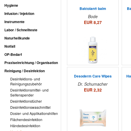
Hygiene
Baktolan® balm
Ba
Infusion / Injektion
Bode
Instrumente
EUR 8,27
Labor / Schnellteste
Naturheilkunde
Notfall
OP-Bedarf
Praxiseinrichtung / Organisation
Reinigung / Desinfektion
Desoderm Care Wipes
Ha
Desinfektions- und
Dr. Schumacher
Reinigungszubehör
EUR 2,32
Desinfektionsmittel- und
Seifenspender
Desinfektionstücher
Desinfektionswaschmittel
Dosier- und Applikationshilfen
Flächendesinfektion
Händedesinfektion