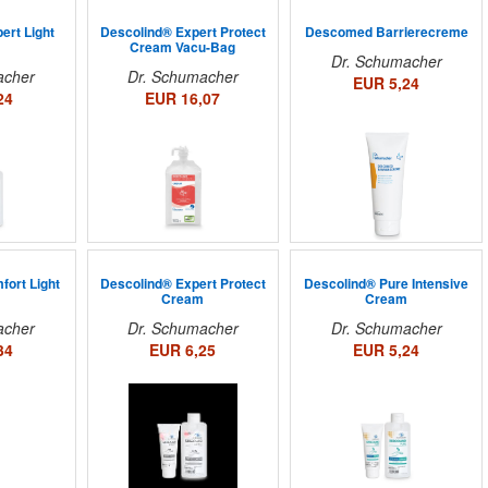
ert Light
Descolind® Expert Protect
Descomed Barrierecreme
m
Cream Vacu-Bag
Dr. Schumacher
acher
Dr. Schumacher
EUR 5,24
24
EUR 16,07
ort Light
Descolind® Expert Protect
Descolind® Pure Intensive
m
Cream
Cream
acher
Dr. Schumacher
Dr. Schumacher
34
EUR 6,25
EUR 5,24