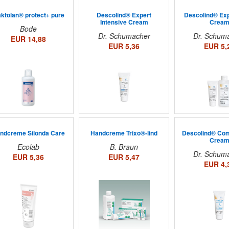
ktolan® protect+ pure
Descolind® Expert
Descolind® Exp
Intensive Cream
Crea
Bode
Dr. Schumacher
Dr. Schum
EUR 14,88
EUR 5,36
EUR 5,
ndcreme Silonda Care
Handcreme Trixo®-lind
Descolind® Comf
Crea
Ecolab
B. Braun
Dr. Schum
EUR 5,36
EUR 5,47
EUR 4,