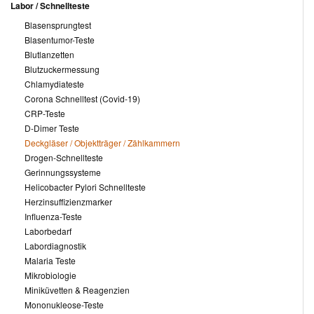
Labor / Schnellteste
Blasensprungtest
Blasentumor-Teste
Blutlanzetten
Blutzuckermessung
Chlamydiateste
Corona Schnelltest (Covid-19)
CRP-Teste
D-Dimer Teste
Deckgläser / Objektträger / Zählkammern
Drogen-Schnellteste
Gerinnungssysteme
Helicobacter Pylori Schnellteste
Herzinsuffizienzmarker
Influenza-Teste
Laborbedarf
Labordiagnostik
Malaria Teste
Mikrobiologie
Miniküvetten & Reagenzien
Mononukleose-Teste