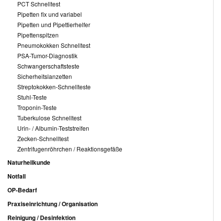
PCT Schnelltest
Pipetten fix und variabel
Pipetten und Pipettierhelfer
Pipettenspitzen
Pneumokokken Schnelltest
PSA-Tumor-Diagnostik
Schwangerschaftsteste
Sicherheitslanzetten
Streptokokken-Schnellteste
Stuhl-Teste
Troponin-Teste
Tuberkulose Schnelltest
Urin- / Albumin-Teststreifen
Zecken-Schnelltest
Zentrifugenröhrchen / Reaktionsgefäße
Naturheilkunde
Notfall
OP-Bedarf
Praxiseinrichtung / Organisation
Reinigung / Desinfektion