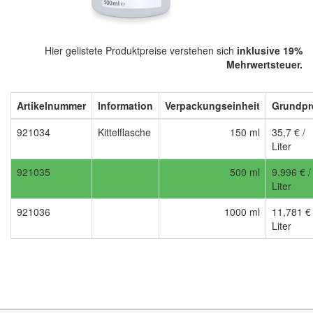
Hier gelistete Produktpreise verstehen sich
inklusive 19%
Mehrwertsteuer.
Artikelnummer
Information
Verpackungseinheit
Grundpr
921034
Kittelflasche
150 ml
35,7 € /
Liter
921035
500 ml
9,996 € /
Liter
921036
1000 ml
11,781 € 
Liter